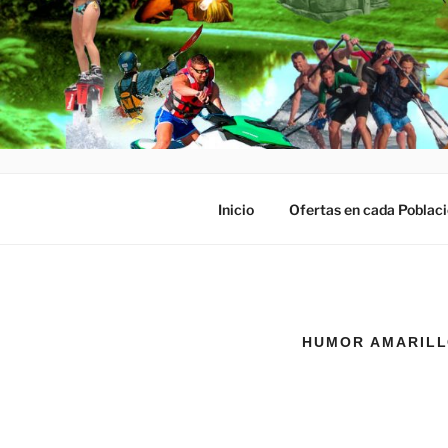
QUÈ FEM?
Organización de Fiestas, Despe
Inicio
Ofertas en cada Poblac
HUMOR AMARIL