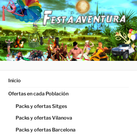
QUÈ FEM? FIESTA AVENTURA
Organización de Fiestas, Despedidas de soltero y soltera
Inicio
Ofertas en cada Población
Packs y ofertas Sitges
Packs y ofertas Vilanova
Packs y ofertas Barcelona