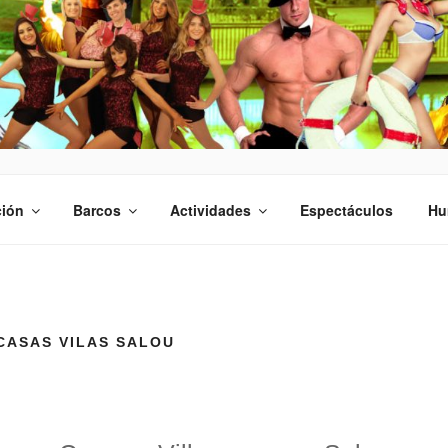
FIESTA AVENTURA
idas de soltero y soltera
ción
Barcos
Actividades
Espectáculos
Hu
CASAS VILAS SALOU