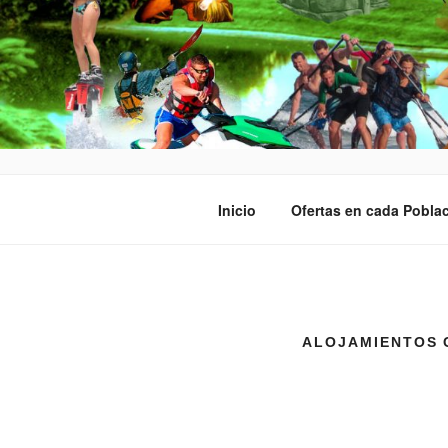
QUÈ FEM? 
Organización de Fiestas, Desped
Inicio
Ofertas en cada Pobla
ALOJAMIENTOS 